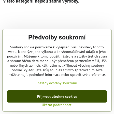
Předvolby soukromí
©
2026
Copyright
Předvolby soukromí
Zásady ochrany soukromí
Vytvořeno systémem:
ByznysWeb.cz
Soubory cookie používáme k vylepšení vaší návštěvy tohoto
webu, k analýze jeho výkonu a ke shromažďování údajů o jeho
používání. Můžeme k tomu použít nástroje a služby třetích stran
a shromážděná data mohou být přenášena partnerům v EU, USA
nebo jiných zemích. Kliknutím na „Přijmout všechny soubory
cookie“ vyjadřujete svůj souhlas s tímto zpracováním. Níže
můžete najít podrobné informace nebo upravit své preference.
Zásady ochrany soukromí
Přijmout všechny cookies
Ukázat podrobnosti