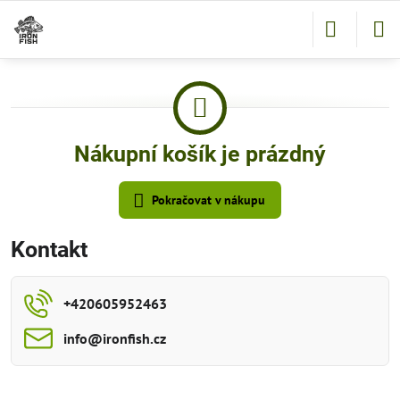
Nákupní košík je prázdný
Pokračovat v nákupu
Kontakt
+420605952463
info​@ironfish​.cz