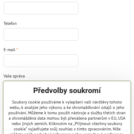
Telefon
E-mail
*
Vaše zpráva
Předvolby soukromí
Soubory cookie používáme k vylepšení vaší návštěvy tohoto
webu, k analýze jeho výkonu a ke shromažďování údajů o jeho
používání. Můžeme k tomu použít nástroje a služby třetích stran
a shromážděná data mohou být přenášena partnerům v EU, USA
nebo jiných zemích. Kliknutím na „Přijmout všechny soubory
Odeslat
cookie“ vyjadřujete svůj souhlas s tímto zpracováním. Níže