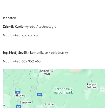
Jednatelé:
Zdeněk Kynčl -
výroba / technologie
Mobil: +420 xxx xxx xxx
Ing. Matěj Ševčík -
komunikace / objednávky
Mobil: +420 605 952 463
Externí obsah je blokován Volbami