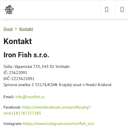
Úvod
Kontakt
Kontakt
Iron Fish s.r.o.
Sídlo: Vápenická 733, 543 01 Vrchlabí
IČ: 23622091
DIČ: CZ23622091
Spisová značka: C 55176/KSHK Krajský soud v Hradci Králové
Email:
info@ironfish.cz
Facebook:
https://www.facebook.com/profile.php?
id=61581787557585
Instagram:
https://www.instagram.com/ironfish_sro/