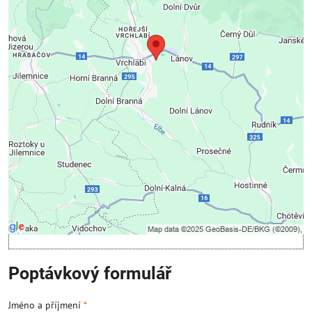
soukromí
Přejete si načíst externí obsah?
Povolit jednou
Povolit a zapamatovat - souhlas s druhem cookie:
Funkční
Otevřít obsah v novém okně
Poptávkový formulář
Jméno a příjmení
*