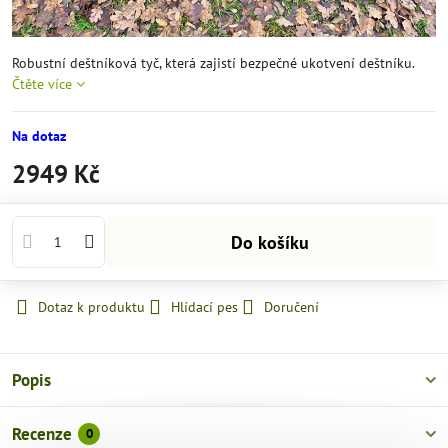
Robustní deštníková tyč, která zajistí bezpečné ukotvení deštníku.
Čtěte více
Na dotaz
2949 Kč
Do košíku
Dotaz k produktu
Hlídací pes
Doručení
Popis
Recenze
0